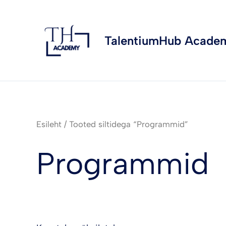
Skip
to
content
TalentiumHub Acade
Esileht
/ Tooted siltidega “Programmid”
Programmid