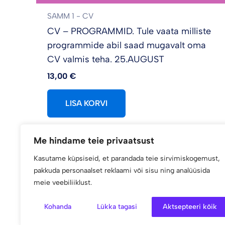
SAMM 1 - CV
CV – PROGRAMMID. Tule vaata milliste
programmide abil saad mugavalt oma
CV valmis teha. 25.AUGUST
13,00
€
LISA KORVI
Me hindame teie privaatsust
Kasutame küpsiseid, et parandada teie sirvimiskogemust,
pakkuda personaalset reklaami või sisu ning analüüsida
meie veebiliiklust.
Kohanda
Lükka tagasi
Aktsepteeri kõik
AVALEHT
MEIE TEENUSED
KONTAKT
Vali ko