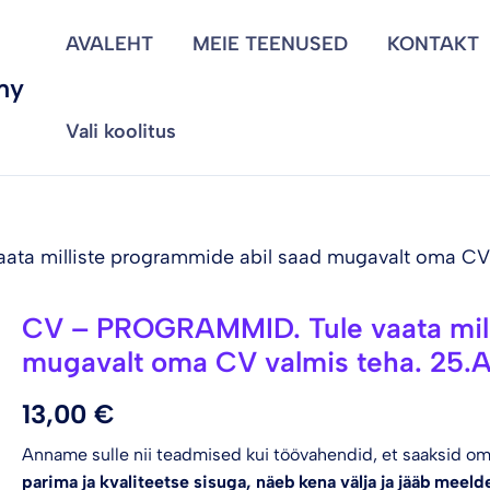
AVALEHT
MEIE TEENUSED
KONTAKT
my
Vali koolitus
ta milliste programmide abil saad mugavalt oma CV
CV – PROGRAMMID. Tule vaata mill
CV
-
mugavalt oma CV valmis teha. 25
PROGRAMMID.
Tule
13,00
€
vaata
milliste
programmide
Anname sulle nii teadmised kui töövahendid, et saaksid oma
abil
parima ja kvaliteetse sisuga,
näeb kena välja ja jääb meeld