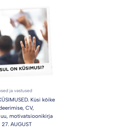
sed ja vastused
KÜSIMUSED. Küsi kõike
deerimise, CV,
juu, motivatsioonikirja
. 27. AUGUST