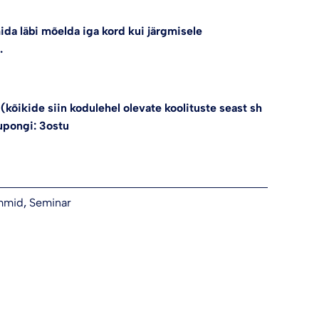
mida läbi mõelda iga kord kui järgmisele
.
õikide siin kodulehel olevate koolituste seast sh
upongi: 3ostu
mmid
,
Seminar