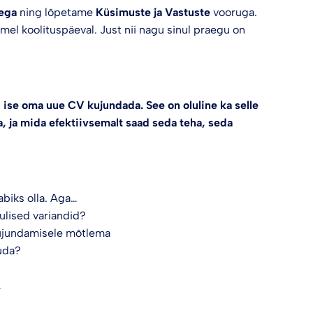
ega
ning lõpetame
Küsimuste ja Vastuste
vooruga.
tmel koolituspäeval. Just nii nagu sinul praegu on
se oma uue CV kujundada. See on oluline ka selle
a, ja mida efektiivsemalt saad seda teha, seda
biks olla. Aga…
sulised variandid?
kujundamisele mõtlema
suda?
.