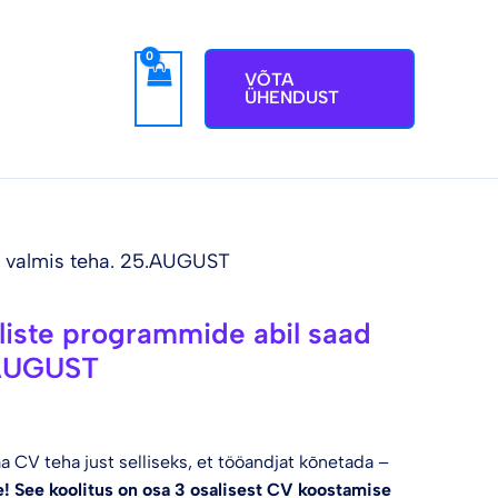
VÕTA
ÜHENDUST
 valmis teha. 25.AUGUST
iste programmide abil saad
.AUGUST
 CV teha just selliseks, et tööandjat kõnetada –
e!
See koolitus on osa 3 osalisest CV koostamise