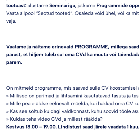
saad
töötoast:
alustame
Seminariga
, jätkame
Programmide õpp
mugavalt
Vaata allpool “Seotud tooted”. Osaleda võid ühel, või ka mi
oma
CV
vaja.
valmis
teha.
25.AUGUST
kogus
Vaatame ja näitame erinevaid PROGRAMME, millega saad i
pärast, et hiljem tuleb sul oma CVd ka muuta või täiendad
parem.
On mitmeid programme, mis saavad sulle CV koostamisel a
»
Millised on parimad ja lihtsamini kasutatavad tasuta ja ta
»
Mille peale üldse eelnevalt mõelda, kui hakkad oma CV 
»
Kas see sõltub kuidagi valdkonnast, kuhu soovid tööle a
»
Kuidas teha video CVd ja millest rääkida?
Kestvus 18.00 – 19.00. Lindistust saad järele vaadata 1 kuu