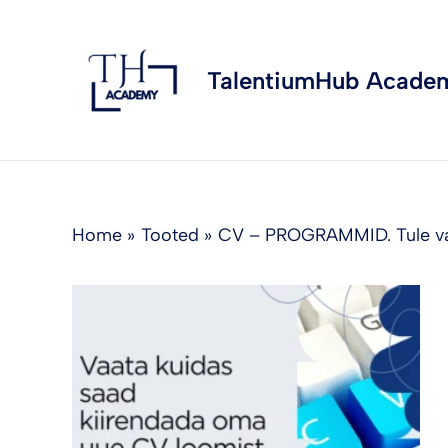
Skip
to
content
TalentiumHub Acade
Home
Tooted
CV – PROGRAMMID. Tule vaa