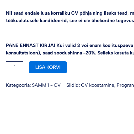
Nii saad endale luua korraliku CV põhja ning lisaks tead, 
töökuulutusele kandideerid, see ei ole ühekordne tegevus
PANE ENNAST KIRJA! Kui valid 3 või enam koolituspäeva (k
konsultatsioon), saad soodushinna -20%. Selleks kasuta k
Alternative:
LISA KORVI
Kategooria:
SAMM 1 - CV
Sildid:
CV koostamine
,
Progra