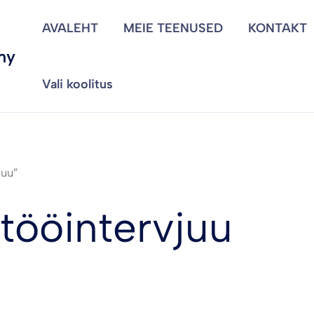
AVALEHT
MEIE TEENUSED
KONTAKT
my
Vali koolitus
juu”
 tööintervjuu