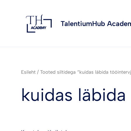
Skip
to
content
TalentiumHub Acade
Esileht
/ Tooted siltidega “kuidas läbida tööinterv
kuidas läbida