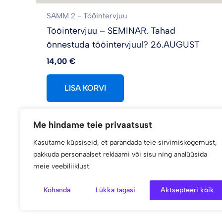
SAMM 2 - Tööintervjuu
Tööintervjuu – SEMINAR. Tahad
õnnestuda tööintervjuul? 26.AUGUST
14,00
€
LISA KORVI
Me hindame teie privaatsust
Kasutame küpsiseid, et parandada teie sirvimiskogemust,
pakkuda personaalset reklaami või sisu ning analüüsida
meie veebiliiklust.
Kohanda
Lükka tagasi
Aktsepteeri kõik
AVALEHT
MEIE TEENUSED
KONTAKT
Vali ko