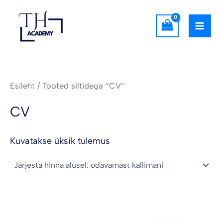
Skip
MAI
to
MEN
content
Esileht
/ Tooted siltidega “CV”
CV
Kuvatakse üksik tulemus