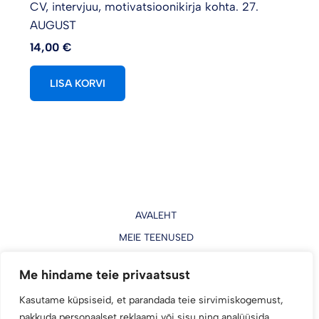
CV, intervjuu, motivatsioonikirja kohta. 27.
AUGUST
14,00
€
LISA KORVI
AVALEHT
MEIE TEENUSED
KONTAKT
Me hindame teie privaatsust
Vali koolitus
Kasutame küpsiseid, et parandada teie sirvimiskogemust,
pakkuda personaalset reklaami või sisu ning analüüsida