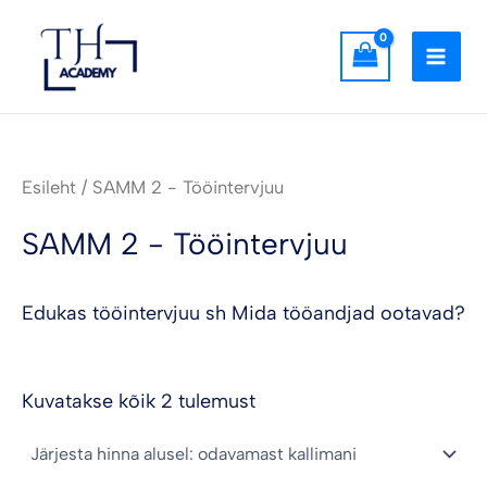
Sorted
Skip
MAI
by
to
price:
low
MEN
content
to
high
Esileht
/ SAMM 2 - Tööintervjuu
SAMM 2 - Tööintervjuu
Edukas tööintervjuu sh Mida tööandjad ootavad?
Kuvatakse kõik 2 tulemust